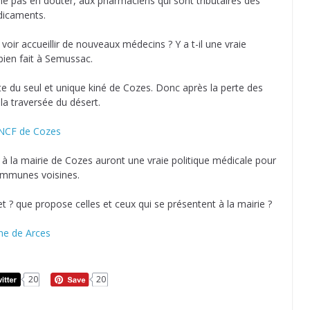
e pas en douter, aux pharmaciens qui sont tributaires des
dicaments.
voir accueillir de nouveaux médecins ? Y a t-il une vraie
bien fait à Semussac.
rte du seul et unique kiné de Cozes. Donc après la perte des
 la traversée du désert.
SNCF de Cozes
t à la mairie de Cozes auront une vraie politique médicale pour
communes voisines.
t ? que propose celles et ceux qui se présentent à la mairie ?
ne de Arces
20
20