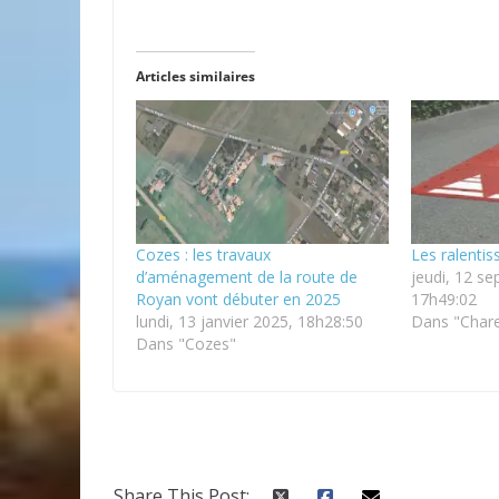
Articles similaires
Cozes : les travaux
Les ralentis
d’aménagement de la route de
jeudi, 12 s
Royan vont débuter en 2025
17h49:02
lundi, 13 janvier 2025, 18h28:50
Dans "Chare
Dans "Cozes"
Share This Post: