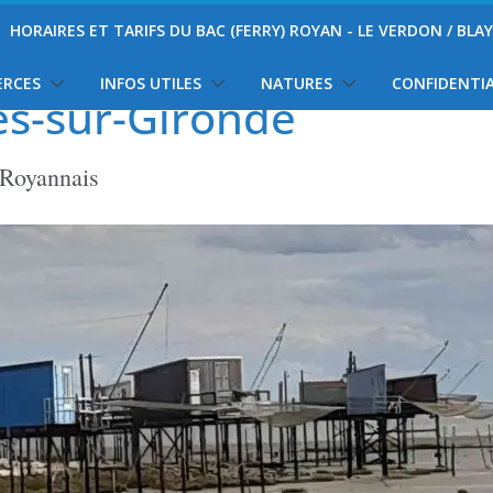
HORAIRES ET TARIFS DU BAC (FERRY) ROYAN - LE VERDON / BLA
ERCES
INFOS UTILES
NATURES
CONFIDENTIA
es-sur-Gironde
 Royannais