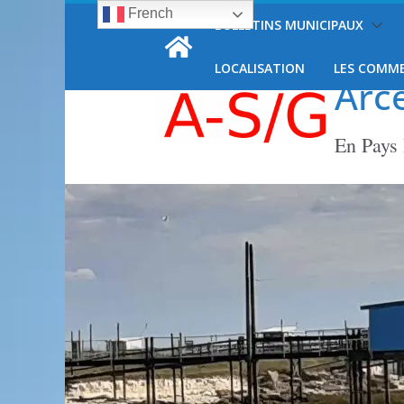
French
Passer
BULLETINS MUNICIPAUX
samedi, 8 août, 2026
au
contenu
LOCALISATION
LES COMM
Arc
En Pays