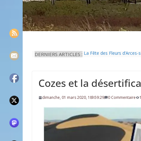
DERNIERS ARTICLES :
La Fête des Fleurs d’Arces-
L’idée que la piscine hors-s
Eau potable : Le préfet de 
Il est interdit de tondre sa 
Cozes et la désertific
Une solution durable pour l’
dimanche, 01 mars 2020, 18h59:29
0 Commentaire