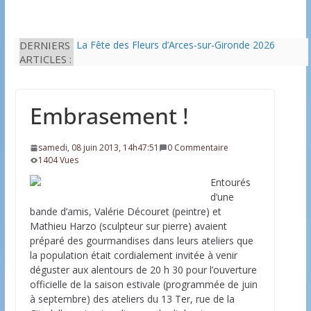
DERNIERS
La Fête des Fleurs d’Arces-sur-Gironde 2026
ARTICLES :
L’idée que la piscine hors-sol passe sous les
radars des impôts appartient définitivement au
passé
Eau potable : Le préfet de Charente-Maritime
Embrasement !
annonce de nouvelles restrictions
Il est interdit de tondre sa pelouse de 12h à 16h à
partir du 7 juin
samedi, 08 juin 2013, 14h47:51
0 Commentaire
Une solution durable pour l’isolation des
1404 Vues
bâtiments avec le chanvre
Entourés
d’une
bande d’amis, Valérie Découret (peintre) et
Mathieu Harzo (sculpteur sur pierre) avaient
préparé des gourmandises dans leurs ateliers que
la population était cordialement invitée à venir
déguster aux alentours de 20 h 30 pour l’ouverture
officielle de la saison estivale (programmée de juin
à septembre) des ateliers du 13 Ter, rue de la