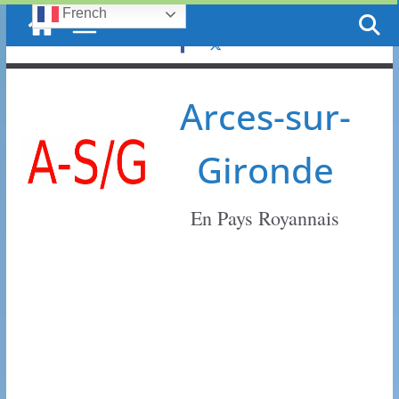
French
Passer
samedi, 8 août, 2026
au
contenu
Arces-sur-
Gironde
En Pays Royannais