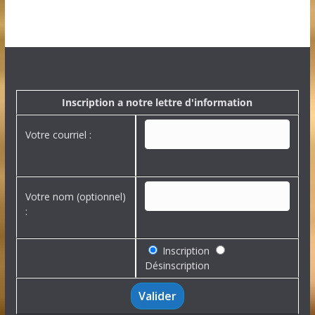
a
r
c
h
i
v
e
Inscription a notre lettre d'information
s
Votre courriel :
Votre nom (optionnel)
:
Inscription
Désinscription