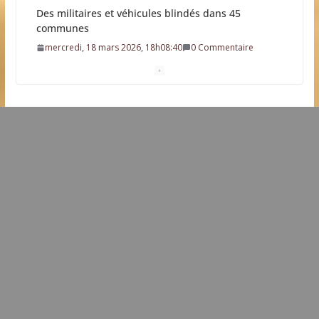
Résultat élection municipale 2026
dimanche, 15 mars 2026, 21h19:34
0 Commentaire
Dates clés des élections municipales 2026
mardi, 03 mars 2026, 11h20:30
0 Commentaire
Une future station d’épuration sur la commune
dimanche, 22 février 2026, 9h09:38
0 Commentaire
L’idée que la piscine hors-sol passe sous les radars
des impôts appartient définitivement au passé
samedi, 01 août 2026, 15h03:00
Eau potable : Le préfet de Charente-Maritime
annonce de nouvelles restrictions
samedi, 11 juillet 2026, 18h13:24