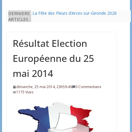
DERNIERS
La Fête des Fleurs d’Arces-sur-Gironde 2026
ARTICLES :
L’idée que la piscine hors-sol passe sous les
radars des impôts appartient définitivement au
passé
Eau potable : Le préfet de Charente-Maritime
Résultat Election
annonce de nouvelles restrictions
Il est interdit de tondre sa pelouse de 12h à 16h à
partir du 7 juin
Européenne du 25
Une solution durable pour l’isolation des
bâtiments avec le chanvre
mai 2014
dimanche, 25 mai 2014, 23h59:49
0 Commentaire
1175 Vues