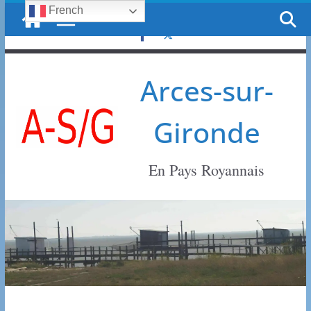
French
Passer
jeudi, 6 août, 2026
au
contenu
Arces-sur-
Gironde
En Pays Royannais