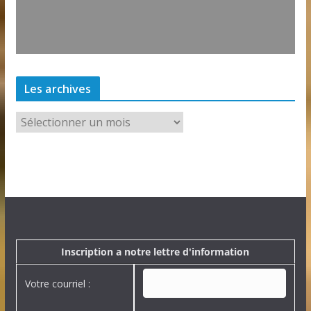
Les archives
L
e
s
a
r
c
h
i
v
e
Inscription a notre lettre d'information
s
Votre courriel :